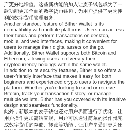
产更好地增值。这些新功能的加入让麦子钱包成为了一
款功能更加全面的数字货币钱包，为用户提供了更为便
利的数字货币管理服务。
Another standout feature of Bither Wallet is its
compatibility with multiple platforms. Users can access
their funds and perform transactions on desktop,
mobile, and web interfaces, making it convenient for
MathWallet跨链
users to manage their digital assets on the go.
Additionally, Bither Wallet supports both Bitcoin and
Ethereum, allowing users to diversify their
cryptocurrency holdings within the same wallet.
In addition to its security features, Bither also offers a
user-friendly interface that makes it easy for both
beginners and experienced crypto users to navigate the
platform. Whether you're looking to send or receive
Bitcoin, track your transaction history, or manage
multiple wallets, Bither has you covered with its intuitive
design and seamless functionality.
此外，新版本的麦子钱包还对用户界面进行了优化，让
用户操作更加简洁直观。用户可以通过简单的操作就完
成数字货币的存储、转账等功能，让用户享受到更为便