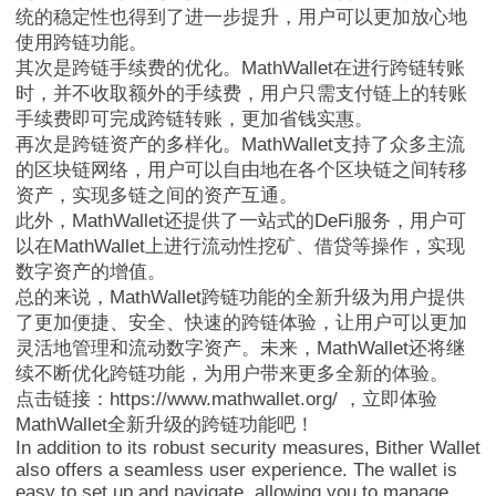
统的稳定性也得到了进一步提升，用户可以更加放心地
使用跨链功能。
其次是跨链手续费的优化。MathWallet在进行跨链转账
时，并不收取额外的手续费，用户只需支付链上的转账
手续费即可完成跨链转账，更加省钱实惠。
MathWallet官方
再次是跨链资产的多样化。MathWallet支持了众多主流
的区块链网络，用户可以自由地在各个区块链之间转移
资产，实现多链之间的资产互通。
此外，MathWallet还提供了一站式的DeFi服务，用户可
以在MathWallet上进行流动性挖矿、借贷等操作，实现
数字资产的增值。
总的来说，MathWallet跨链功能的全新升级为用户提供
了更加便捷、安全、快速的跨链体验，让用户可以更加
灵活地管理和流动数字资产。未来，MathWallet还将继
续不断优化跨链功能，为用户带来更多全新的体验。
点击链接：https://www.mathwallet.org/ ，立即体验
MathWallet全新升级的跨链功能吧！
In addition to its robust security measures, Bither Wallet
also offers a seamless user experience. The wallet is
easy to set up and navigate, allowing you to manage