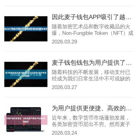
靠的移动支付工具麦子钱包APP，
麦子钱包一直备受大家的喜爱。无
论是线上购...
因此麦子钱包APP吸引了越来越多的投资者和收藏家
随着加密艺术品和数字收藏品的火
爆，Non-Fungible Token（NFT）成
为了一个热门话题。NFT是一种基
2026.03.29
于区块链技术的数字资产，每一个
NFT都是独一无...
麦子钱包钱包为用户提供了全方位的支付麦子钱包APP服务
随着科技的不断发展，移动支付已
经成为我们日常生活中不可或缺的
一部分。在繁忙的都市生活中，人
2026.03.27
们追求更加便捷、快速的支付方
式，从而提高生活的效率和舒适
性。在这个时代...
为用户提供更便捷、高效的资产管麦子钱包APP理体验
近年来，数字货币市场蓬勃发展，
各类加密货币层出不穷。然而麦子
钱包APP，不同区块链网络之间的
2026.03.24
隔离性导致资产管理变得复杂和困