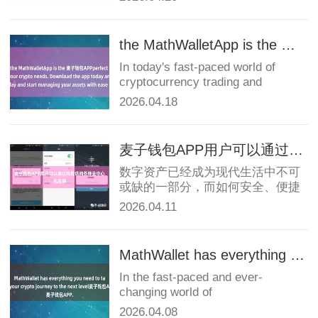
APP，帮助用户管理他们的加密资
产并进行安全的交易。Math...
the MathWalletApp is the 麦子钱包APPperfect companion for all your crypto needs. Download the app today
In today's fast-paced world of
cryptocurrency trading and
management, having a r...
2026.04.18
麦子钱包APP用户可以通过钱包访问各种去中心化应用
数字资产已经成为现代生活中不可
或缺的一部分，而如何安全、便捷
地管理这些数字资产成为了许多人
2026.04.11
关注的焦点。作为一款集合多种数
字资产管理功能的区块链钱包，
MathWa...
MathWallet has everything you need to take your crypto journey to the next level麦子钱包APP.
In the fast-paced and ever-
changing world of
cryptocurrencies, having a
2026.04.08