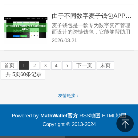
难。在这种情况下，麦子钱包应运
而生，通...
由于不同数字麦子钱包APP货币之间的不同链结构和协议
麦子钱包是一款专为数字资产管理
而设计的跨链钱包，它能够帮助用
户轻松管理多种数字资产，包括比
2026.03.21
特币、以太坊、莱特币等各种数字
货币。麦子钱包采用了先进的区块
链技术和安...
首页
1
2
3
4
5
下一页
末页
共
5
页
60
条记录
友情链接：
Powered by
MathWallet官方
RSS地图
HTML地图
Copyright
© 2013-2024