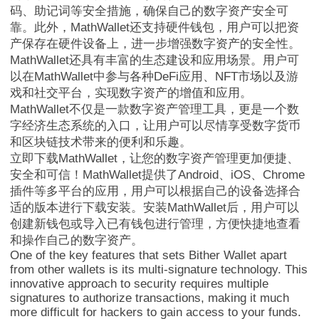
码、助记词等安全措施，确保自己的数字资产安全可
靠。此外，MathWallet还支持硬件钱包，用户可以把资
产保存在硬件设备上，进一步增强数字资产的安全性。
MathWallet还具有丰富的生态建设和应用场景。用户可
以在MathWallet中参与各种DeFi应用、NFT市场以及游
戏和社交平台，实现数字资产的增值和应用。
MathWallet不仅是一款数字资产管理工具，更是一个数
MathWallet跨链
字经济生态系统的入口，让用户可以尽情享受数字货币
和区块链技术带来的便利和乐趣。
立即下载MathWallet，让您的数字资产管理更加便捷、
安全和可信！MathWallet提供了Android、iOS、Chrome
插件等多平台的应用，用户可以根据自己的设备选择合
适的版本进行下载安装。安装MathWallet后，用户可以
创建新钱包或导入已有钱包进行管理，方便快捷地查看
和操作自己的数字资产。
One of the key features that sets Bither Wallet apart
from other wallets is its multi-signature technology. This
innovative approach to security requires multiple
signatures to authorize transactions, making it much
more difficult for hackers to gain access to your funds.