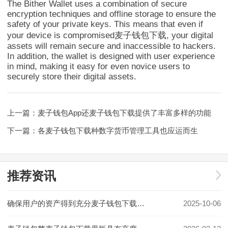
The Bither Wallet uses a combination of secure
encryption techniques and offline storage to ensure the
safety of your private keys. This means that even if
your device is compromised麦子钱包下载, your digital
assets will remain secure and inaccessible to hackers.
In addition, the wallet is designed with user experience
in mind, making it easy for even novice users to
securely store their digital assets.
上一篇：
麦子钱包App还麦子钱包下载提供了丰富多样的功能
下一篇：
各麦子钱包下载种数字货币管理工具也应运而生
推荐资讯
确保用户的资产得到充分麦子钱包下载保护
2025-10-06