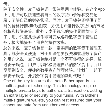
击。
除了安全性，麦子钱包还非常注重用户体验。在这个App
上，用户可以快速查看自己的数字货币余额和交易记
MathWalletNFT
录，了解自己的财务状况。同时，麦子钱包还提供了即
时的价格行情和K线图表，方便用户进行数字货币的市场
分析和投资决策。此外，麦子钱包的操作界面简洁明
了，用户只需几步操作即可完成各种数字货币管理任
务，极大地提升了用户的操作效率。
总的来说，麦子钱包是一款非常实用的数字货币管理工
具，既安全又便捷。对于那些想要投资和管理数字资产
的用户来说，麦子钱包绝对是一个不可多得的选择。通
过麦子钱包，用户可以轻松管理自己的数字货币，并且
享受到安全、便捷的数字资产管理体验。让我们一起下
载麦子钱包，开启数字货币管理的新时代吧！
One of the key features that sets Bither apart is its
multi-signature technology. This technology requires
multiple private keys to authorize a transaction, adding
an extra layer of security to your funds. With Bither's
multi-signature wallets, you can rest assured that your
assets are safe from unauthorized access.